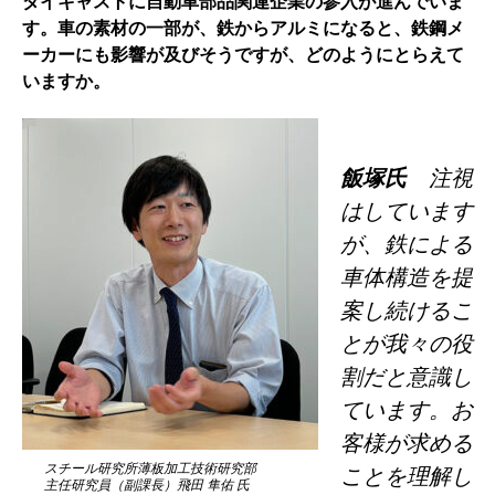
ダイキャストに自動車部品関連企業の参入が進んでいま
す。車の素材の一部が、鉄からアルミになると、鉄鋼メ
ーカーにも影響が及びそうですが、どのようにとらえて
いますか。
飯塚氏
注視
はしています
が、鉄による
車体構造を提
案し続けるこ
とが我々の役
割だと意識し
ています。お
客様が求める
スチール研究所薄板加工技術研究部
ことを理解し
主任研究員（副課長）飛田 隼佑 氏