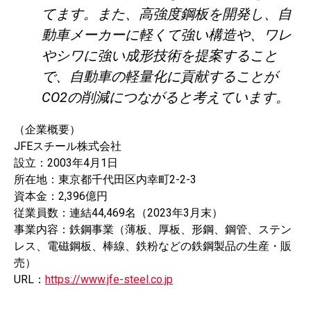
てます。また、高強度鋼板を開発し、自
動車メーカーに軽くて強い構造や、ワレ
やシワに強い成形技術を提案すること
で、自動車の軽量化に貢献することが
CO2の削減につながると考えています。
（企業概要）
JFEスチール株式会社
設立：2003年4月1日
所在地：東京都千代田区内幸町2-2-3
資本金：2,396億円
従業員数：連結44,469名（2023年3月末）
事業内容：鉄鋼事業（薄板、厚板、形鋼、鋼管、ステン
レス、電磁鋼板、棒線、鉄粉などの鉄鋼製品の生産・販
売）
URL：
https://www.jfe-steel.co.jp