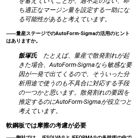
を蓄えていくことが、過不足のない、即
ち適正なマージン量を設定する一助にな
る可能性があると考えています。
――量産ステージでのAutoForm-Sigmaの活用のヒント
はありますか。
飯塚氏
たとえば、量産で散発割れが起
きた場合、AutoForm-Sigmaなら敏感な要
因が一発で出てくるので、そういった分
析用途で使うのも不具合に対応する手段
の一つかと思います。散発割れの要因を
推定するのにAutoForm-Sigmaが役立つと
考えています。
軟鋼板では摩擦の考慮が必要
――御社では、JESOLVA®とJEFORMA®の各技術の中で