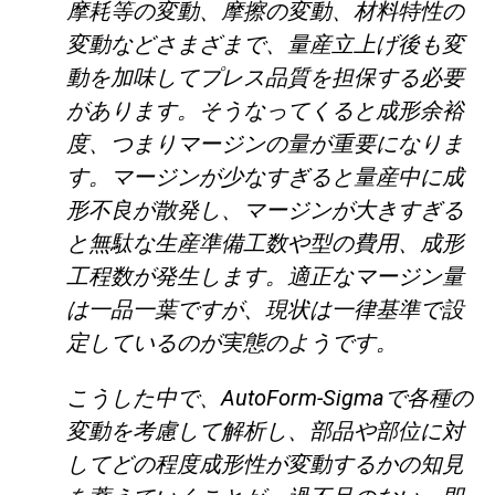
摩耗等の変動、摩擦の変動、材料特性の
変動などさまざまで、量産立上げ後も変
動を加味してプレス品質を担保する必要
があります。そうなってくると成形余裕
度、つまりマージンの量が重要になりま
す。マージンが少なすぎると量産中に成
形不良が散発し、マージンが大きすぎる
と無駄な生産準備工数や型の費用、成形
工程数が発生します。適正なマージン量
は一品一葉ですが、現状は一律基準で設
定しているのが実態のようです。
こうした中で、AutoForm-Sigmaで各種の
変動を考慮して解析し、部品や部位に対
してどの程度成形性が変動するかの知見