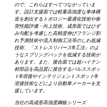
ので、これらはすべてつながっていま
す。設計支援面では軽量高強度な車体構
造を創出するトポロジー最適化技術や衝
突性能評価・向上技術、成形面ではひず
み勾配を考慮した高精度伸びフランジ割
れ予測技術や流入制御工法等のしわ低減
技術、「ストレスリバース®工法」のよ
うなスプリングバックを低減する技術が
あります。また、接合面では超ハイテン
材部品を高品質に接合するパルススポッ
ト®溶接やインテリジェントスポット®
溶接技術などにより自動車メーカーを支
援しています。
当社の高成形高強度鋼板シリーズ