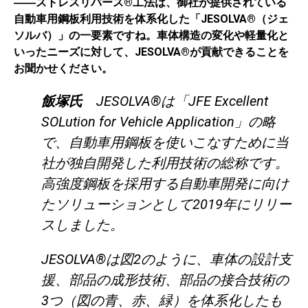
――ストレスリバース®工法は、御社が提供されている
自動車用鋼板利用技術を体系化した「JESOLVA®（ジェ
ソルバ）」の一要素ですね。車体構造の変化や軽量化と
いったニーズに対して、JESOLVA®が貢献できることを
お聞かせください。
飯塚氏
JESOLVA®は「JFE Excellent
SOLution for Vehicle Application」の略
で、自動車用鋼板を使いこなすために当
社が独自開発した利用技術の総称です。
高強度鋼板を採用する自動車開発に向け
たソリューションとして2019年にリリー
スしました。
JESOLVA®は図2のように、車体の設計支
援、部品の成形技術、部品の接合技術の
3つ（図の青、赤、緑）を体系化したも