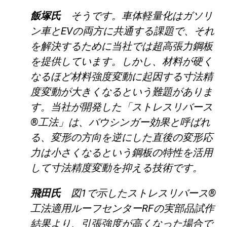
飯塚氏
そうです。車体軽量化はガソリ
ン車とEVの両方に共通する課題で、それ
を解決するために当社では超高張力鋼板
を提供しています。しかし、材料が硬く
なるほど材料強度変動に起因する寸法精
度変動が大きくなるという難題がありま
す。当社が開発した「ストレスリバース
®工法」は、バウシンガー効果と呼ばれ
る、変形の方向を逆にした直後の変形応
力は小さくなるという鋼板の特性を活用
して寸法精度変動を抑える技術です。
飛田氏
図1で示したストレスリバース®
工法適用ルーフセンターRFの実部品試作
結果より、引張強度が高くなった場合で