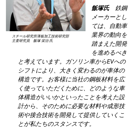
飯塚氏
鉄鋼
メーカーとし
ては、自動車
業界の動向を
スチール研究所薄板加工技術研究部
主査研究員 飯塚 栄治 氏
踏まえた開発
を進めるべき
と考えています。ガソリン車からEVへの
シフトにより、大きく変わるのが車体の
構造です。お客様に当社の鋼板材料を広
く使っていただくために、どのような車
体構造がいいかといったことを考えた設
計から、そのために必要な材料や成形技
術や接合技術を開発して提供していくこ
とが私たちのスタンスです。