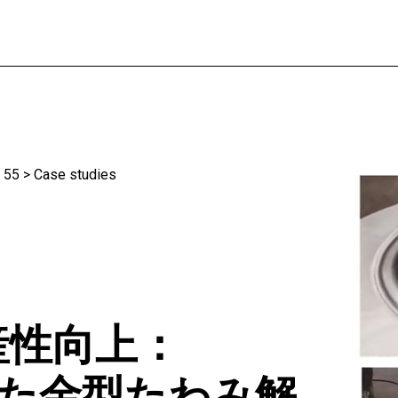
 55
>
Case studies
例
産性向上：
用した金型たわみ解