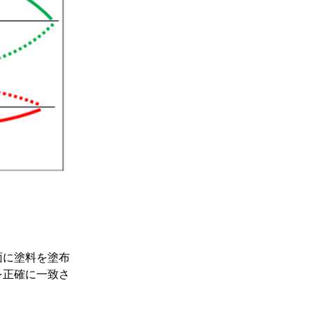
面に塗料を塗布
を正確に一致さ