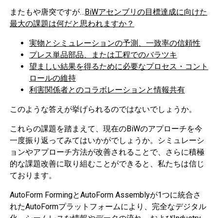
またもや唐突ですが…
BiWアセンブリの目標達成に向けた
最大の課題は何だと思われますか？
実物とシミュレーションの予測、一致率の信頼性
プレス単品部品、または工程でのバラツキ
望ましい結果を得るために必要なプロセス・コント
ロールの維持
利害関係者とのコラボレーションと情報共有
このような答えが挙げられるのではないでしょうか。
これらの課題を踏まえて、現在のBiWのアプローチを今
一度振り返ってみてはいかがでしょうか。シミュレーシ
ョンやアプローチ方法が改善されることで、さらに積極
的な課題改善に取り組むことができると、私たちは信じ
ております。
AutoForm FormingとAutoForm Assemblyが1つに統合さ
れたAutoFormプラットフォームにより、完全なデジタル