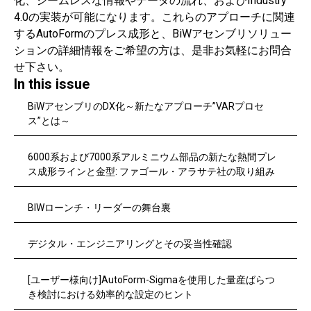
化、シームレスな情報やデータの流れ、およびIndustry
4.0の実装が可能になります。これらのアプローチに関連
するAutoFormのプレス成形と、BiWアセンブリソリュー
ションの詳細情報をご希望の方は、是非お気軽にお問合
せ下さい。
In this issue
BiWアセンブリのDX化～新たなアプローチ”VARプロセ
ス”とは～
6000系および7000系アルミニウム部品の新たな熱間プレ
ス成形ラインと金型: ファゴール・アラサテ社の取り組み
BIWローンチ・リーダーの舞台裏
デジタル・エンジニアリングとその妥当性確認
[ユーザー様向け]AutoForm-Sigmaを使用した量産ばらつ
き検討における効率的な設定のヒント