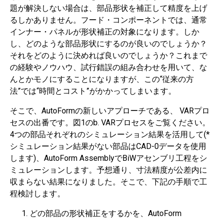
題が解決しない場合は、部品形状を補正して精度を上げ
るしかありません。フード・コンポーネントでは、通常
インナー・パネルが形状補正の対象になります。しか
し、どのような部品形状にするのが良いのでしょうか？
それをどのように決めれば良いのでしょうか？これまで
の経験やノウハウ、試行錯誤の組み合わせを用いて、な
んとかモノにすることになりますが、この“従来の方
法”では“時間とコスト”がかかってしまいます。
そこで、AutoFormの新しいアプローチである、 VARプロ
セスの出番です。図1のb. VARプロセスをご覧ください。
4つの部品それぞれのシミュレーション結果を活用して(*
シミュレーション結果がない部品はCAD-0データを使用
します)、AutoForm AssemblyでBiWアセンブリ工程をシ
ミュレーションします。予想通り、寸法精度が公差内に
収まらない結果になりました。そこで、下記の手順で工
程検討します。
どの部品の形状補正をするかを、AutoForm