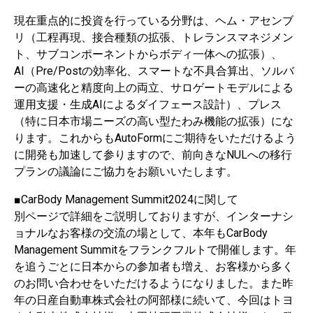
現在重点的に投資を行っている分野は、ヘム・アセンブ
リ（工程再現、接合種類の拡張、トレランスマネジメン
ト、サブコンポーネントからボディ一体への拡張）、
AI（Pre/Postの効率化、スマートな不具合算出、ソルバ
ーの高速化と精度向上の両立、サロゲートモデルによる
運用支援・生成AIによるダイフェース設計）、プレス
（特に日本市場ニーズの高い型たわみ機能の拡張）にな
ります。これからもAutoFormにご期待をいただけるよう
に開発も加速して参りますので、前向きなNULへの移行
プランの議論にご協力をお願いいたします。
■CarBody Management Summit2024に関して
別ページで詳細をご説明しておりますが、インターナシ
ョナルなお客様の交流の場として、本年もCarBody
Management Summitをフランクフルトで開催します。年
を追うごとに日本からの参加者も増え、お客様から多く
のお問い合わせをいただけるようになりました。また昨
年の日産自動車株式会社の阿部様に続いて、今回はトヨ