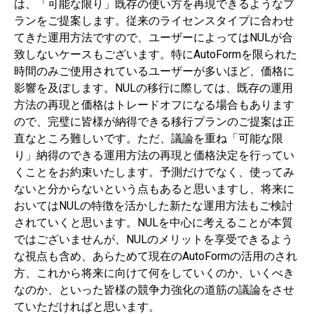
は、「可能な限り」既存の使い方を再現できるようなプ
ランをご提案します。従来のライセンスタイプに合わせ
てきた運用方法ですので、ユーザーによってはNULが合
致しないケースもございます。特にAutoFormを限られた
時間のみご使用されているユーザーが多いほど、価格に
影響を及ぼします。NULの移行に際しては、既存の運用
方法の再現と価格はトレードオフになる場合もあります
ので、完璧に皆様が納得できる移行プランのご提案は正
直なところ難しいです。ただ、議論を重ね「可能な限
り」納得のできる運用方法の再現と価格決定を行ってい
くことをお約束いたします。予測だけでなく、使ってみ
ないと分からないという点もあると思いますし、将来に
おいてはNULの特徴を活かした新たな運用方法もご検討
されていくと思います。NULを中心に考えることが本質
ではございませんが、NULのメリットを享受できるよう
な視点も含め、あらためて現在のAutoFormの活用のされ
方、これから将来に向けて何をしていくのか、いくべき
なのか、といった皆様の競争力強化の道筋の議論をさせ
ていただければと思います。