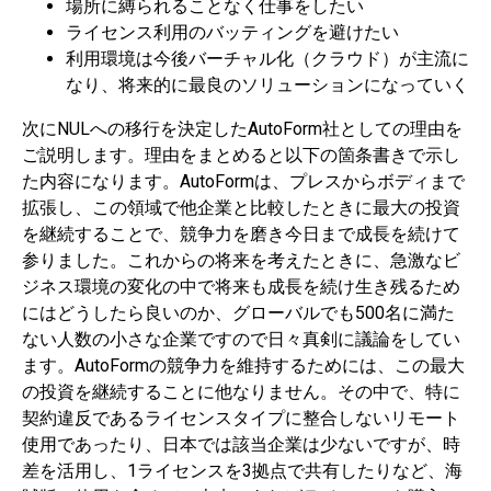
場所に縛られることなく仕事をしたい
ライセンス利用のバッティングを避けたい
利用環境は今後バーチャル化（クラウド）が主流に
なり、将来的に最良のソリューションになっていく
次にNULへの移行を決定したAutoForm社としての理由を
ご説明します。理由をまとめると以下の箇条書きで示し
た内容になります。AutoFormは、プレスからボディまで
拡張し、この領域で他企業と比較したときに最大の投資
を継続することで、競争力を磨き今日まで成長を続けて
参りました。これからの将来を考えたときに、急激なビ
ジネス環境の変化の中で将来も成長を続け生き残るため
にはどうしたら良いのか、グローバルでも500名に満た
ない人数の小さな企業ですので日々真剣に議論をしてい
ます。AutoFormの競争力を維持するためには、この最大
の投資を継続することに他なりません。その中で、特に
契約違反であるライセンスタイプに整合しないリモート
使用であったり、日本では該当企業は少ないですが、時
差を活用し、1ライセンスを3拠点で共有したりなど、海