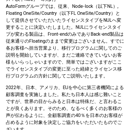
AutoFormグループでは、従来、Node-lock（以下NL）,
Floating OneSite/Country（以下FL OneSite/Country）と
して提供させていただいたライセンスタイプをNULへ変
更することに決定いたしました。NULにライセンスタイ
プが変わる製品は、Front-endのみでありBack-end製品は
従来通りのFloatingのままで変更はございません。すでに
各お客様へ担当営業より、移行プログラムに関してのご
説明を開始していますが、まだご連絡できていないお客
様もいらっしゃいますので、簡単ではございますがここ
でライセンスタイプの変更に至った経緯とライセンス移
行プログラムの方針に関してご説明いたします。
2022年、日本、アメリカ、EUを中心に第三者機関による
顧客調査を実施しました。私たち日本人は感じ難いこと
ですが、世界の目からみると日本は特殊だ、と言わるこ
とが良くあります。そのため、なるべく多くのお客様の
声が伝わるように、全顧客調査の40％を日本のお客様が
占めるように対象を決定しご協力をいただいたものでご
ざいます。