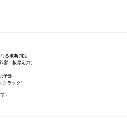
異なる破断判定
影響、板厚応力）
の予測
スクラック）
です。