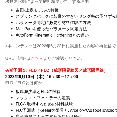
移動硬化則によって解析精度が向上する理由
吉田‐上森モデルの特長
スプリングバックに影響の大きいヤング率の予ひずみ
パラメータ同定に必要な材料試験の方法
Mat-Paraを使ったパラメータ同定方法
AutoForm Kinematic Hardeningとの違い
※本コンテンツは2022年6月23日に実施した内容の再配信で
URL：詳細は
こちら
よりご確認ください。
破断予測１: FLD／FLC（成形限界線図／成形限界線）
2023年8月10日（木）16：30～17：00
FLD／FLCとは何か
板厚減少率とFLDの関係
マックス・フェイラーの定義
FLCを取得するための材料試験
FLC予測式（Keelerの限界と, ArcelorやAbspoel&Sch
変形履歴によって変わるワレ危険性