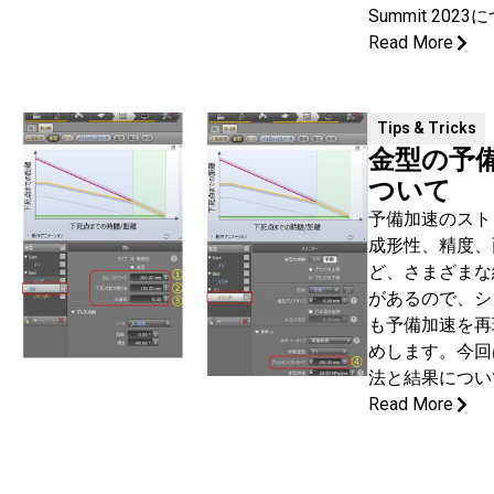
Summit 20
Read More
Tips & Tricks
金型の予
ついて
予備加速のスト
成形性、精度、
ど、さまざまな
があるので、シ
も予備加速を再
めします。今回
法と結果につい
Read More