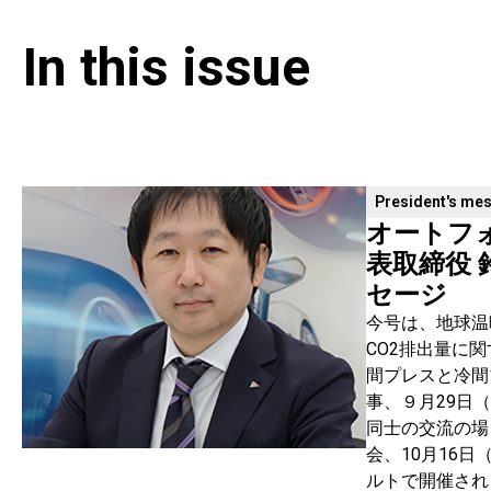
In this issue​
President's me
オートフ
表取締役 
セージ
今号は、地球温
CO2排出量に関
間プレスと冷間
事、９月29日
同士の交流の場を
会、10月16
ルトで開催されるCa