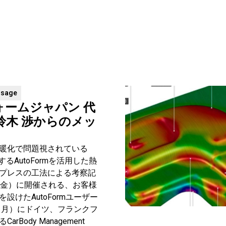
ssage
ォームジャパン 代
鈴木 渉からのメッ
暖化で問題視されている
するAutoFormを活用した熱
プレスの工法による考察記
（金）に開催される、お客様
設けたAutoFormユーザー
日（月）にドイツ、フランクフ
rBody Management