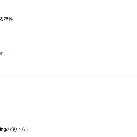
依存性
す。
oltingの使い方）