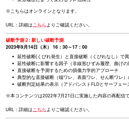
※こちらはオンラインとなります。
URL：詳細は
こちら
よりご確認ください。
破断予測２: 新しい破断予測
2023年9月14日（木） 16：30～17：00
延性破断(くびれ発生）と直接破断（くびれなし）で
延性破断に影響する因子（非線形ひずみ履歴、曲げの
直接破断を予測するための損傷力学的アプローチ
典型的な直接破断（端ワレ、表面ワレ、せん断ワレ）
破断判定結果の表示（アドバンストFLDとサーフェー
※本コンテンツは2022年7月21日に実施した内容の再配信
URL：詳細は
こちら
よりご確認ください。