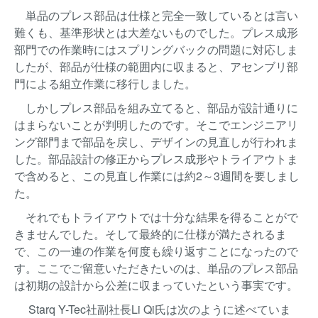
単品のプレス部品は仕様と完全一致しているとは言い
難くも、基準形状とは大差ないものでした。プレス成形
部門での作業時にはスプリングバックの問題に対応しま
したが、部品が仕様の範囲内に収まると、アセンブリ部
門による組立作業に移行しました。
しかしプレス部品を組み立てると、部品が設計通りに
はまらないことが判明したのです。そこでエンジニアリ
ング部門まで部品を戻し、デザインの見直しが行われま
した。部品設計の修正からプレス成形やトライアウトま
で含めると、この見直し作業には約2～3週間を要しまし
た。
それでもトライアウトでは十分な結果を得ることがで
きませんでした。そして最終的に仕様が満たされるま
で、この一連の作業を何度も繰り返すことになったので
す。ここでご留意いただきたいのは、単品のプレス部品
は初期の設計から公差に収まっていたという事実です。
Starq Y-Tec社副社長Li Qi氏は次のように述べていま