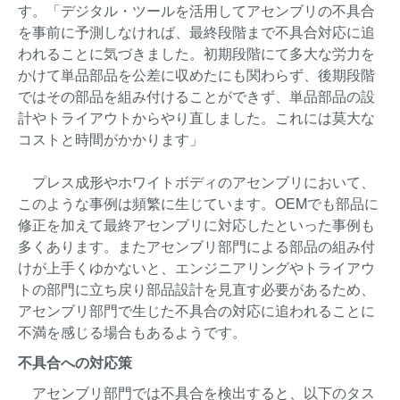
す。「デジタル・ツールを活用してアセンブリの不具合
を事前に予測しなければ、最終段階まで不具合対応に追
われることに気づきました。初期段階にて多大な労力を
かけて単品部品を公差に収めたにも関わらず、後期段階
ではその部品を組み付けることができず、単品部品の設
計やトライアウトからやり直しました。これには莫大な
コストと時間がかかります」
プレス成形やホワイトボディのアセンブリにおいて、
このような事例は頻繁に生じています。OEMでも部品に
修正を加えて最終アセンブリに対応したといった事例も
多くあります。またアセンブリ部門による部品の組み付
けが上手くゆかないと、エンジニアリングやトライアウ
トの部門に立ち戻り部品設計を見直す必要があるため、
アセンブリ部門で生じた不具合の対応に追われることに
不満を感じる場合もあるようです。
不具合への対応策
アセンブリ部門では不具合を検出すると、以下のタス