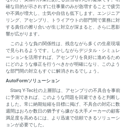
確な目的が示されずに仕事量のみが急増することで疲労
や不満が増大し、士気や自信も低下します。エンジニア
リング、アセンブリ、トライアウトの部門間で業務に対
する責任の擦り合いが生じ対立が深まると、さらに悪影
響が広がります。
このような負の関係性は、残念ながら多くの生産現場
で見られるようです。しかしながらデジタル・シミュレ
ーションを活用すれば、アセンブリを良好に進めるため
にどのような修正を行うべきかが明確になり、このよう
な部門間の対立もすぐに解消されるでしょう。
AutoFormソリューション
Starq Y-Tec社の上層部は、アセンブリの不具合を事前
に予測できれば、このような問題を回避できると判断し
ました。常に納期短縮を目標に掲げ、不具合の対応に数
週間はおろか数日の猶予すら嫌がる大手メーカーの顧客
満足度を高めるには、より迅速で信頼できるソリューシ
ョンが必要でした。