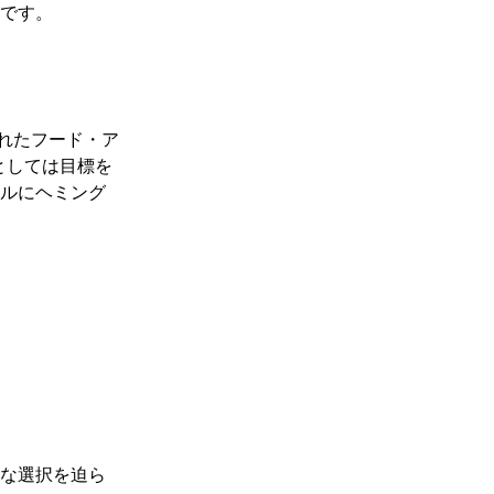
のです。
られたフード・ア
としては目標を
ネルにヘミング
。
まな選択を迫ら