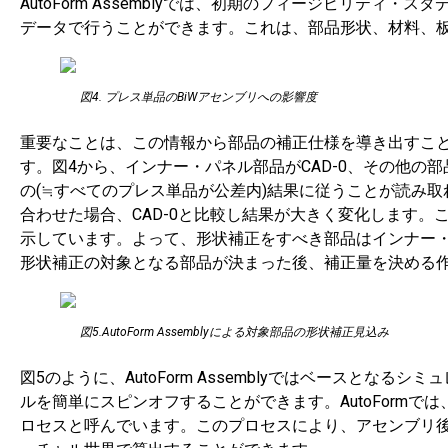
AutoForm Assemblyでは、初期のフィージビリティ
データで行うことができます。これは、部品形状、材料、
図4. プレス単品のBiWアセンブリへの影響度
重要なことは、この情報から部品の補正仕様を導き出すこ
す。図4から、インナー・パネル部品がCAD-0、その他の部品
の(≒すべてのプレス単品が公差内)結果に従うことが読み取れ
合わせた場合、CAD-0と比較し結果が大きく変化します。
示しています。よって、形状補正をすべき部品はインナー
形状補正の対象となる部品が決まった後、補正量を決める作業もAu
図5.AutoForm Assemblyによる対象部品の形状補正見込み
図5のように、AutoForm Assemblyではベースと
ルを簡単にスピンオフすることができます。AutoFormでは
ロセスと呼んでいます。このプロセスにより、アセンブリ