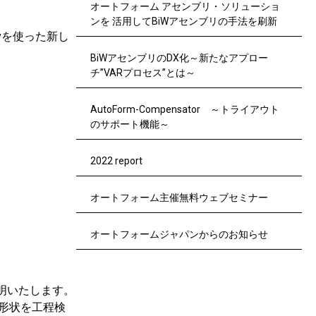
オートフォーム アセンブリ・ソリューショ
ンを 活用してBiWアセンブリの手法を刷新
lyを使った新し
BiWアセンブリのDX化～新たなアプロー
チ”VARプロセス”とは～
AutoForm-Compensator ～トライアウト
のサポート機能～
2022 report
オートフォーム主催無料ウェブセミナー
オートフォームジャパンからのお知らせ
明いたします。
標形状を工程検