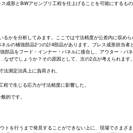
ス成形とBiWアセンブリ工程を仕上げることを可能にするも
っているかを分析してみます。ここでは寸法精度が公差内に収め
ネルの補強部品2つの計4部品があります。プレス成形担当者
補強部品をフード・インナー・パネルに接合し、アウター・パ
…なぜでしょうか？その原因として、次の2点が考えられます
寸法測定治具上に負荷され、
工程で生じる応力が寸法精度に影響した。
一般的です。
アウトを行うまで発見することができない上に、現場でさまざ