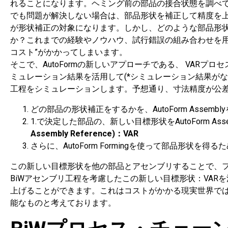
れることになります。ヘミング前の部品の接合状態を調べ
でも問題が解決しない場合は、部品形状を補正して精度を
が形状補正の対象になります。しかし、どのような部品形
か？これまでの経験やノウハウ、試行錯誤の組み合わせを用
コスト”がかかってしまいます。
そこで、AutoFormの新しいアプローチである、 VARプロ
ミュレーション結果を活用して(*シミュレーション結果がない部品は
工程をシミュレーションします。予想通り、寸法精度が公
どの部品の形状補正をするかを、AutoForm Assemb
1.で決定した部品の、新しい目標形状をAutoForm As
Assembly Reference)：VAR
さらに、AutoForm Formingを使って部品形状
この新しい目標形状を他の部品とアセンブリすることで、
BiWアセンブリ工程を考慮したこの新しい目標形状：VAR
上げることができます。これはコストがかかる現実世界で
能なものと考えております。