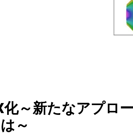
DX化～新たなアプロ
とは～