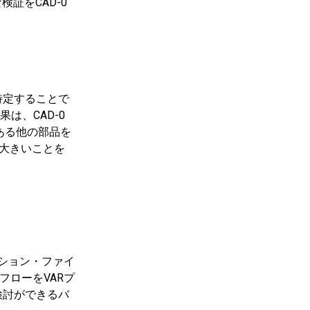
検証をCAD-0
特定することで
は、CAD-0
である他の部品を
が大きいことを
ーション・ファイ
フローをVARプ
検討ができるバ