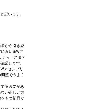
いと思います。
当者から引き継
に近いBiWア
リティ・スタデ
を確認します。
iWアセンブリ
の調整でうまく
を立てる必要があ
ハウが正しい方
性をもつ部品が