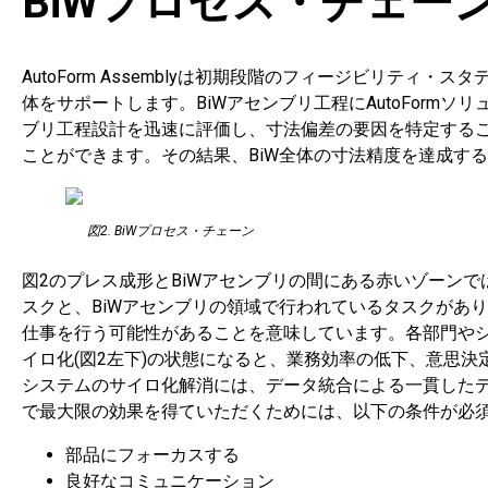
BiWプロセス・チェー
AutoForm Assemblyは初期段階のフィージビリティ
体をサポートします。BiWアセンブリ工程にAutoFor
ブリ工程設計を迅速に評価し、寸法偏差の要因を特定する
ことができます。その結果、BiW全体の寸法精度を達成す
図2. BiWプロセス・チェーン
図2のプレス成形とBiWアセンブリの間にある赤いゾーン
スクと、BiWアセンブリの領域で行われているタスクがあ
仕事を行う可能性があることを意味しています。各部門や
イロ化(図2左下)の状態になると、業務効率の低下、意思
システムのサイロ化解消には、データ統合による一貫したデ
で最大限の効果を得ていただくためには、以下の条件が必
部品にフォーカスする
良好なコミュニケーション