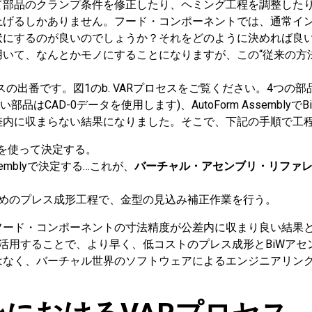
て部品のクランプ条件を修正したり、ヘミング工程を調整した
上げるしかありません。フード・コンポーネントでは、通常イ
状にするのが良いのでしょうか？それをどのように決めれば良
いて、なんとかモノにすることになりますが、この“従来の方法
セスの出番です。図1のb. VARプロセスをご覧ください。4つの
CAD-0データを使用します)、AutoForm Assemblyで
差内に収まらない結果になりました。そこで、下記の手順で工
lyを使って決定する。
semblyで決定する…これが、
バーチャル・アセンブリ・リファレンス(
を得るためのプレス成形工程で、金型の見込み補正作業を行う。
フード・コンポーネントの寸法精度が公差内に収まり良い結果
を活用することで、より早く、低コストのプレス成形とBiWアセ
はなく、バーチャル世界のソフトウェアによるエンジニアリン