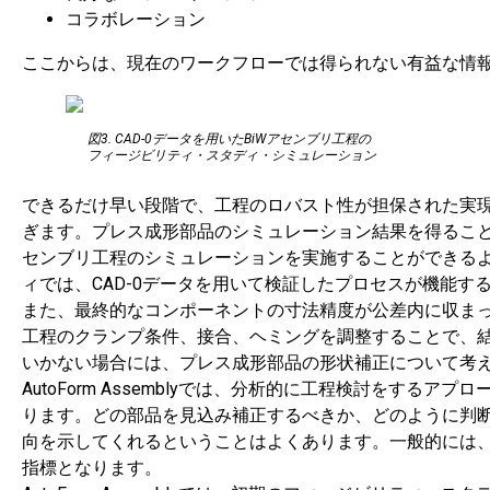
コラボレーション
ここからは、現在のワークフローでは得られない有益な情報
図3. CAD-0データを用いたBiWアセンブリ工程の
フィージビリティ・スタディ・シミュレーション
できるだけ早い段階で、工程のロバスト性が担保された実
ぎます。プレス成形部品のシミュレーション結果を得ること
センブリ工程のシミュレーションを実施することができるよ
ィでは、CAD-0データを用いて検証したプロセスが機能
また、最終的なコンポーネントの寸法精度が公差内に収まっ
工程のクランプ条件、接合、ヘミングを調整することで、
いかない場合には、プレス成形部品の形状補正について考
AutoForm Assemblyでは、分析的に工程検討をす
ります。どの部品を見込み補正するべきか、どのように判
向を示してくれるということはよくあります。一般的には
指標となります。