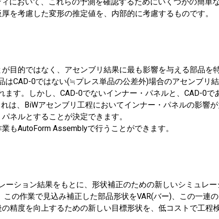
・スタディにおいて、これらの予測を確認するためにいくつかの簡単な
板厚を考慮した変形の推定値を、内部的に考慮するものです。
とが目的ではなく、アセンブリ結果に最も影響を与える部品を
はCAD-0ではない(≒プレス単品の公差外)場合のアセンブリ結果
ます。しかし、CAD-0でないインナー・パネルと、CAD-0
これは、BiWアセンブリ工程においてインナー・パネルの影響
・パネルとすることが決定できます。
toForm Assemblyで行うことができます。
なるシミュレーション結果をもとに、形状補正のための新しいシミュレ
、この作業で見込み補正した部品形状をVAR(バー)、この一連の
後の精度を向上するための新しい目標形状を、低コストで工程