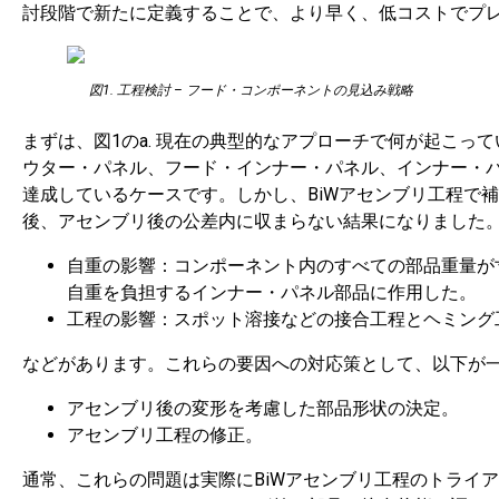
討段階で新たに定義することで、より早く、低コストでプレ
図1. 工程検討 – フード・コンポーネントの見込み戦略
まずは、図1のa. 現在の典型的なアプローチで何が起こ
ウター・パネル、フード・インナー・パネル、インナー・パ
達成しているケースです。しかし、BiWアセンブリ工程で
後、アセンブリ後の公差内に収まらない結果になりました。
自重の影響：コンポーネント内のすべての部品重量が
自重を負担するインナー・パネル部品に作用した。
工程の影響：スポット溶接などの接合工程とヘミング
などがあります。これらの要因への対応策として、以下が
アセンブリ後の変形を考慮した部品形状の決定。
アセンブリ工程の修正。
通常、これらの問題は実際にBiWアセンブリ工程のトライ