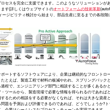
プロセスを完全に支援できます。このようなソリューションが
ます(詳しくはウェブサイトの
オートフォームの技術革新
(aut
ィージビリティ検討から始まり、部品生産に至るまでの各段階
サポートするソフトウェアにより、企業は継続的なフロントロ
。たとえば、製造工程で材料の板減やわれ、スプリングバック
る過程で、エンジニアリング部門に相談することが多くあるか
ア・ツールから、製造現場で必要な情報を得られるのであればど
消するための相談をする必要がなくなれば、それは大きな資産
る問題を予測および評価できるのであれば、どうでしょうか?ト
て、企業はシームレスなプロセス・チェーンを実現できます。