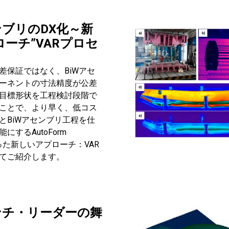
ンブリのDX化～新
ーチ”VARプロセ
差保証ではなく、BiWアセ
ーネントの寸法精度が公差
目標形状を工程検討段階で
ことで、より早く、低コス
とBiWアセンブリ工程を仕
にするAutoForm
を使った新しいアプローチ：VAR
てご紹介します。
ンチ・リーダーの舞