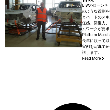
BiWのローン
のような役割を
とハードのスキ
任感、回復力、
ムワークが要求
Platform Manu
長年に渡って取
実例を写真で紹
説します。
Read More