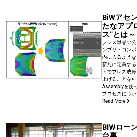
BiWアセ
たなアプロ
ス”とは～
プレス単品の公
ンブリ・コンポ
内に入るような
新たに定義する
トでプレス成形
上げることを可能
Assembly
プロセスについ
Read More
BIWロー
台裏