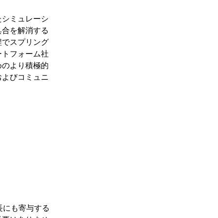
たシミュレーシ
具合を解消する
程でスプリング
ートフォーム社
めのより積極的
およびコミュニ
長にも寄与する