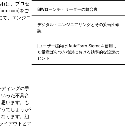
あれば、プロセ
BIWローンチ・リーダーの舞台裏
oform.com)をご
にて、エンジニ
デジタル・エンジニアリングとその妥当性確
認
[ユーザー様向け]AutoForm-Sigmaを使用し
た量産ばらつき検討における効率的な設定の
ヒント
ーディングの手
といった不具合
と思います。も
うでしょうか?
となります。組
ライアウトとア