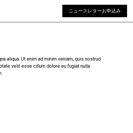
ニュースレターお申込み
gna aliqua. Ut enim ad minim veniam, quis nostrud
tate velit esse cillum dolore eu fugiat nulla
m.