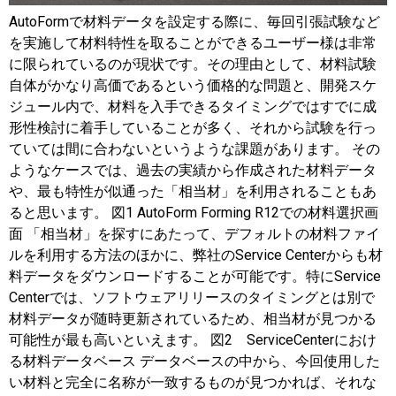
AutoFormで材料データを設定する際に、毎回引張試験など
を実施して材料特性を取ることができるユーザー様は非常
に限られているのが現状です。その理由として、材料試験
自体がかなり高価であるという価格的な問題と、開発スケ
ジュール内で、材料を入手できるタイミングではすでに成
形性検討に着手していることが多く、それから試験を行っ
ていては間に合わないというような課題があります。 その
ようなケースでは、過去の実績から作成された材料データ
や、最も特性が似通った「相当材」を利用されることもあ
ると思います。 図1 AutoForm Forming R12での材料選択画
面 「相当材」を探すにあたって、デフォルトの材料ファイ
ルを利用する方法のほかに、弊社のService Centerからも材
料データをダウンロードすることが可能です。特にService
Centerでは、ソフトウェアリリースのタイミングとは別で
材料データが随時更新されているため、相当材が見つかる
可能性が最も高いといえます。 図2 ServiceCenterにおけ
る材料データベース データベースの中から、今回使用した
い材料と完全に名称が一致するものが見つかれば、それな