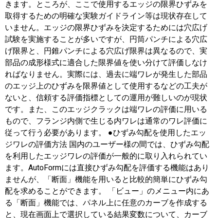
きます。ところが、ここで使用するエッジの限界ひずみを
取得するための明確な実験ガイドライン等は現状存在して
いません。エッジの限界ひずみを決定するためには穴広げ
試験を実施することが多いですが、円筒パンチによる穴広
げ限界と、円錐パンチによる穴広げ限界は異なるので、実
部品の成形様式に適合した限界値を使い分けて評価しなけ
ればなりません。実際には、過去に端ワレが発生した部品
のエッジ上のひずみを限界値として使用するなどの工夫が
ないと、信頼する評価指標としての運用が難しいのが現状
です。また、このエッジクラックは端ワレの評価に用いる
もので、フランジ内側で生じる内ワレは通常のワレ評価に
従って行う必要があります。 ●ひずみ勾配を使用したエッ
ジワレの評価方法 国内のユーザー様の間では、ひずみ勾配
を利用したエッジワレの評価が一般的に取り入れられてい
ます。AutoFormには直接ひずみ勾配を評価する機能はあり
ませんが、「断面」機能を用いると比較的簡単にひずみ勾
配を求めることができます。 「ビュー」のメニュー内にあ
る「断面」機能では、パネル上に任意のカーブを作成する
と、現在画面上で選択している結果変数について、カーブ