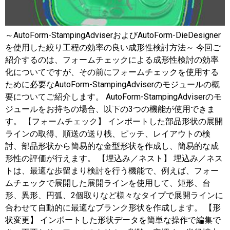
～AutoForm-StampingAdviserおよびAutoForm-DieDesigner
を使用した絞り工程の効率の良い成形性検討方法～ 今回ご
紹介するのは、フォームチェックによる成形性検討の効率
化についてですが、その前にフォームチェックを使用する
ために必要なAutoForm-StampingAdviserのモジュールの概
要についてご紹介します。 AutoForm-StampingAdviserのモ
ジュールをお持ちの場合、以下の3つの機能が使用できま
す。 【フォームチェック】 インポートした部品形状の展開
ラインの取得、順送の送り桟、ピッチ、レイアウトの検
討、部品形状から簡易的な金型形状を作成し、簡易的な成
形性の評価が行えます。 【埋込み／ネスト】 埋込み／ネス
トは、最適な歩留まり検討を行う機能で、例えば、フォー
ムチェックで展開した展開ラインを使用して、矩形、台
形、異形、円弧、2個取りなど様々なタイプで展開ラインに
合わせて自動的に最適なブランク形状を作成します。 【形
状変更】 インポートした形状データを簡単な操作で編集で