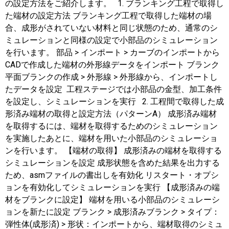
の設定方法をご紹介します。 1. ブランキング工程で取得し
た端材の設定方法 ブランキング工程で取得した端材の場
合、成形がされていない材料と同じ状態のため、通常のシ
ミュレーションと同様の設定で小部品のシミュレーション
を行います。 部品 > インポート > カーブのインポートから
CADで作成した端材の外形線データをインポート ブランク
平面ブランクの作成 > 外形線 > 外形線から、インポートし
たデータを設定 工程ステージでは小部品の金型、加工条件
を設定し、シミュレーションを実行 2. 工程間で取得した成
形済み端材の取得と設定方法（パターンA） 成形済み端材
を取得するには、端材を取得するためのシミュレーション
を実施したあとに、端材を用いた小部品のシミュレーショ
ンを行います。 【端材の取得】 成形済みの端材を取得する
シミュレーションを設定 成形状態を含めた結果を出力する
ため、asmファイルの書出しを有効化 リスタート・オプシ
ョンを有効化してシミュレーションを実行 【成形済みの端
材をブランクに設定】 端材を用いる小部品のシミュレーシ
ョンを新たに設定 ブランク > 成形済みブランク > タイプ：
弾性体(成形済) > 形状：インポートから、端材取得のシミュ