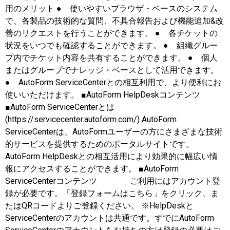
用のメリット ● 使いやすいブラウザ・ベースのシステム
で、各製品の技術的な質問、不具合報告および機能追加&改
善のリクエストを行うことができます。 ● 各チケットの
状況をいつでも確認することができます。 ● 組織グルー
プ内でチケット内容を共有することができます。 ● 個人
またはグループでナレッジ・ベースとして活用できます。
● AutoForm ServiceCenterとの相互利用で、より便利にお
使いいただけます。 ■AutoForm HelpDeskコンテンツ
■AutoForm ServiceCenterとは
(https://servicecenter.autoform.com/) AutoForm
ServiceCenterは、AutoFormユーザーの方にさまざまな技術
的サービスを提供するためのポータルサイトです。
AutoForm HelpDeskとの相互活用により効果的に幅広い情
報にアクセスすることができます。 ■AutoForm
ServiceCenterコンテンツ ご利用にはアカウント登
録が必要です。「登録フォームはこちら」をクリック、ま
たはQRコードよりご登録ください。 ※HelpDeskと
ServiceCenterのアカウントは共通です。すでにAutoForm