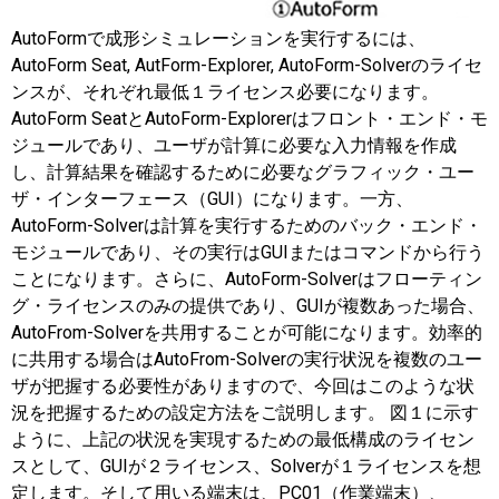
AutoFormで成形シミュレーションを実行するには、
AutoForm Seat, AutForm-Explorer, AutoForm-Solverのライセ
ンスが、それぞれ最低１ライセンス必要になります。
AutoForm SeatとAutoForm-Explorerはフロント・エンド・モ
ジュールであり、ユーザが計算に必要な入力情報を作成
し、計算結果を確認するために必要なグラフィック・ユー
ザ・インターフェース（GUI）になります。一方、
AutoForm-Solverは計算を実行するためのバック・エンド・
モジュールであり、その実行はGUIまたはコマンドから行う
ことになります。さらに、AutoForm-Solverはフローティン
グ・ライセンスのみの提供であり、GUIが複数あった場合、
AutoFrom-Solverを共用することが可能になります。効率的
に共用する場合はAutoFrom-Solverの実行状況を複数のユー
ザが把握する必要性がありますので、今回はこのような状
況を把握するための設定方法をご説明します。 図１に示す
ように、上記の状況を実現するための最低構成のライセン
スとして、GUIが２ライセンス、Solverが１ライセンスを想
定します。そして用いる端末は、PC01（作業端末）、