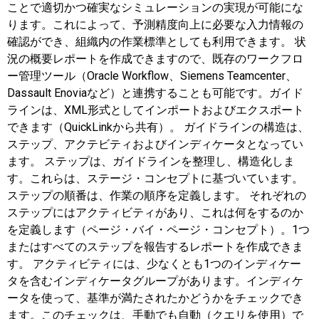
ことで適切かつ確実なシミュレーションの実現が可能にな
ります。これによって、予測精度向上に必要な入力情報の
確認ができ、組織内の作業標準としても利用できます。 状
況の概要レポートを作成できますので、既存のワークフロ
ー管理ツール（Oracle Workflow、Siemens Teamcenter、
Dassault Enoviaなど）と連携することも可能です。ガイド
ラインは、XML形式としてインポートおよびエクスポート
できます（QuickLinkから共有）。 ガイドラインの構造は、
ステップ、アクテビティおよびインディケータとなってい
ます。 ステップは、ガイドラインを整理し、構造化しま
す。これらは、ステージ・コンセプトに基づいています。
ステップの順番は、作業の順序を定義します。 それぞれの
ステップにはアクティビティがあり、これは何をするのか
を定義します（ページ・バイ・ページ・コンセプト）。1つ
またはすべてのステップを報告するレポートを作成できま
す。 アクティビティには、少なくとも1つのインディケー
タを含むインディケータグループがあります。インディケ
ータを使って、基準が満たされたかどうかをチェックでき
ます。このチェックは、手動でも自動（クエリを使用）で