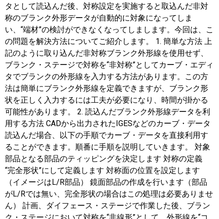
タとして読込んだ後、対称設定を実施すると取込んだ非対
称のブランク外形データが自動的に対象になってしま
い、“端材”の検討ができなくなってしまします。今回は、こ
の問題を解決方法についてご紹介します。 1. 簡単な方法 上
記のように取り込んだ非対称ブランク外形線を使用せず、
ブランク・ステージで対称を“非対称”としてカーブ・エディ
タでブランクの外形線を入力する方法があります。この方
法は簡単にブランク外形線を定義できますが、ブランク形
状を正しく入力するには工夫が必要になり、時間が掛かる
可能性があります。 2. 読込んだブランク外形線データを利
用する方法 CADから出力されたIGESなどのカーブ・データ
読込んだ場合、以下の手順でカーブ・データを直接利用す
ることができます。順番に手順を説明していきます。 対象
部品となる部品のティッピングを決定します 対称の定義
“完全形状”にして定義します 対称面の位置を設定します
（イメージはL/R部品） 鏡面部品の作成を行います（部品
がL/Rでは無い、完全形状の場合はこの処理は必要ありませ
ん） 計画、ダイフェース・ステージで作業した後、ブラン
ク・ステージにおいて対称を“非線形”として、外形線を“コ