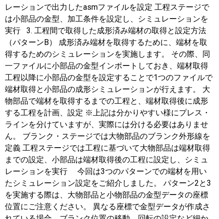
レーションで出力したasmファイルを設定 工程ステージで
は小部品の金型、加工条件を設定し、シミュレーションを
実行 3. 工程間で取得した成形済み端材の取得と設定方法
（パターンB） 成形済み端材を取得するために、端材を取
得するためのシミュレーションを実施します。 その際、同
一ファイルに小部品の金型インポートしておき、端材取得
工程以降に小部品の金型を設定することで1つのファイルで
端材取得と小部品の成形シミュレーションが行えます。 大
物部品で端材を取得するまでの工程と、端材取得後に成形
する工程を計画、設定 ※上記は分かりやすい様にプレス・
ラインを分けていますが、実際には分ける必要はありませ
ん。 ブランク・ステージでは大物部品のブランク外形線を
定義 工程ステージでは工程に基づいて大物部品は端材取得
までの設定、小部品は端材取得後の工程に設定し、シミュ
レーションを実行 今回は3つのパターンでの端材を用い
たシミュレーション設定をご紹介しました。 パターン2と3
を実施する際は、大物部品と小物部品の金型データの座標
位置にご注意ください。 異なる座標で金型データが作成さ
れている場合、ブランク位置の移動、回転の設定など細か