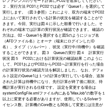
レファレンスのリモート計算にPC02を追加してください。
２．実行方法 PC01とPC02では必ず「Queue1」を選択して
実行します。（図３参照）これにより、双方の端末でPC02
上において実行されている計算の状況を確認することがで
きます。今回、実行は図４に示した順番で行いました。そ
れぞれの端末では計算の実行状況が確認できます。 確認の
方法は、02－Queue1を選択すると図5のようにジョブ名
（AFDファイル名）とオーナ（端末にログインしたID
名）、タイプ（ソルバー）、状況（実行中/待機中）を確認
することができます。 図３ Queueの実行 図４ 計算実行
状況 図５ PC02における計算状況の確認結果 このように
して、PC01およびPC02からPC02へ計算実行を行った場合
の計算実行状況の確認方法を解説しました。 なお、デフォ
ルト設定のQueue1は１つの計算が実行している場合、追加
された計算は待機中になり、先行計算が終了後に順次、待
機計算が実行される仕様です。 設定を変更する場合は
systemConfigFile.xmlファイル内にある“MaxJob”の数字を１
以上に変更する必要がありますが、使用しているSolverラ
イセンス数、計算機のCore数とも関係して変更には注意が