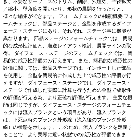
き、不要なサーフェスのトリム、削除、穴埋め、半径拡大
／縮小、壁角度を開いたり、形状の展開を行ったりと、
様々な編集ができます。 フォームチェックの機能概要 フォ
ームチェックは、部品ステージと、金型を作成するダイフ
ェース・ステージにあり、それぞれ、ステージ事に機能が
異なります。 部品ステージのフォームチェックでは、簡易
的な成形性評価と、順送レイアウト検討、展開ラインの取
得。 ダイフェース・ステージのフォームチェックでは、簡
易的な成形性評価のみ行えます。 また、簡易的な成形性の
評価に関しては、部品ステージでは、インポートした部品
を使用し、金型を簡易的に作成した上で成形性の評価が行
えますが、ダイフェース・ステージでは、ダイフェース・
ステージで作成した実際に計算を行うための金型で成形性
の評価が行える為、より正確な評価が行えます。 主要な機
能は同じですが、ダイフェース・ステージのフォームチェ
ックには流入ブランクという項目があり、流入ブランク
は、下死点時のブランク外形線（流入後のブランク外形
線）の状態を示します。 このため、流入ブランクを定義す
ることで、より実際に近い状態での成形性が評価できま