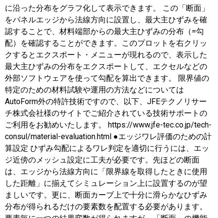
に沿った分布をグラフ化して表示できます。 この「断面」
をパネルエッジから法線方向に設置し、最大主ひずみを確
認することで、材料端部からの最大主ひずみの分布（=勾
配）を確認することができます。このプロットを右クリッ
クするとエクスポート・メニューが現れるので、表示した
最大主ひずみの分布をエクスポートして、エクセルなどの
外部ソフトウェアを使って勾配を算出できます。 限界値の
特定のための材料試験や運用の方法などについては
AutoForm外の特許技術ですので、以下、JFEテクノリサー
チ株式会社様のサイトでご紹介されている技術サポートの
ご利用をお勧めいたします。 https://www.jfe-tec.co.jp/tech-
consul/material-evaluation.html ●エッジワレ評価のための計
算設定 ひずみ勾配によるワレ判定を適切に行うには、エッ
ジ近傍のメッシュ設定に工夫が必要です。先ほどの断面
は、エッジから法線方向に「限界線を取得したときに使用
した距離」に揃えてシミュレーション上に設置するのが望
ましいです。更に、断面カーブ上で十分に滑らかなひずみ
分布が得られるだけの要素数を配置する必要があります。