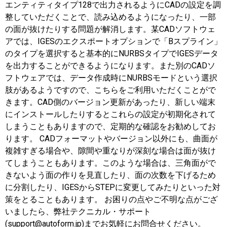
エンティティタイプ128で出力されるようにCADの設定を調
整していただくことで、読み込めるようになったり、一部
の面が抜けたりする問題が解消します。某CADソフトウェ
アでは、IGESのエクスポートオプションで「Bスプライン」
のタイプを選択すると基本的にNURBSタイプでIGESデータ
を出力することができるようになります。また別のCADソ
フトウェアでは、データ作成時にNURBSモードという選択
肢があるようですので、こちらをご利用いただくことがで
きます。CAD側のバージョン更新があったり、新しい端末
にインストールしたりするとこれらの設定が初期化されて
しまうこともありますので、定期的な確認をお勧めしてお
ります。 CADフォーマットやバージョン以外にも、曲面が
複雑すぎる場合や、隙間や重なりが深刻な場合は面が抜け
てしまうこともあります。このような場合は、三角面がで
きないよう面の作りを見直したり、面の次数を下げるため
に分割したり、IGESからSTEPに変更してみたりといった対
策をとることもあります。 お困りの点やご不明な点がござ
いましたら、弊社テクニカル・サポート
(support@autoform.jp)までお気軽にお問合せください。