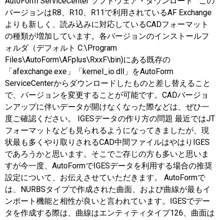
AutoForm ServiceCenter ソフトウェア・ダウンロード この
バージョンはR8、R10、R11で利用されているAF Exchange
よりも新しく、読み込みに対応しているCADフォーマット
の種類が増加しています。各バージョンのインストールフ
ォルダ（デフォルト C:\Program
Files\AutoForm\AFplus\RxxF\bin)にある既存の
「afexchange.exe」「kernel_io.dll」をAutoForm
ServiceCenterからダウンロードしたものと差し替えること
で、バージョンを変更することが可能です。CADバージョ
ンアップに伴いデータが開けなくなった際などは、ぜひ一
度ご確認ください。 IGESデータの作り方の問題 最近ではJT
フォーマットなども見られるようになってきましたが、現
状最も多くやり取りされるCAD中間ファイルはやはりIGES
であろうかと思います。そこでご存じの方も多いと思いま
すが今一度、AutoFormでIGESデータを利用する場合の推奨
設定について、お伝えさせていただきます。 AutoFormで
は、NURBSタイプで作成された曲面、および曲線が最もイ
ンポート機能と相性が良いと言われています。IGESでデー
タを作成する際は、曲線はエンティティタイプ126、曲面は