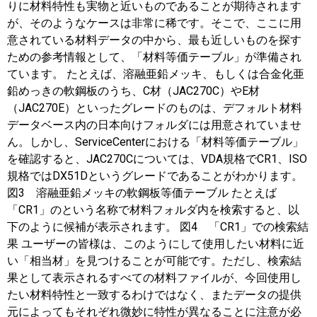
りに材料特性も実物と近いものであることが期待されます
が、そのようなケースは非常に稀です。そこで、ここに用
意されている材料データの中から、最も近しいものを探す
ための参考情報として、「材料等価テーブル」が準備され
ています。 たとえば、溶融亜鉛メッキ、もしくは合金化亜
鉛めっきの軟鋼板のうち、C材（JAC270C）やE材
（JAC270E）といったグレードのものは、デフォルト材料
データベース内の日本向けフォルダには用意されていませ
ん。しかし、ServiceCenterにおける「材料等価テーブル」
を確認すると、JAC270Cについては、VDA規格でCR1、ISO
規格ではDX51Dというグレードであることがわかります。
図3 溶融亜鉛メッキの軟鋼板等価テーブル たとえば
「CR1」のという名称で材料フォルダ内を検索すると、以
下のように候補が表示されます。 図4 「CR1」での検索結
果 ユーザーの皆様は、このようにして使用したい材料に近
い「相当材」を見つけることが可能です。ただし、検索結
果として表示されるすべての材料ファイルが、今回使用し
たい材料特性と一致するわけではなく、またデータの提供
元によってもそれぞれ微妙に特性が異なることに注意が必