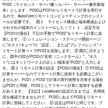
PC02（ライセンス・サーバ兼ソルバー・サーバー兼作業端
末）とします。PC02はPC01からリモートで計算を実行す
るので、AutoFormリモートコンピューティングのインスト
ールが必要です。 図１ ライセンス構成と端末構成および
それぞれの端末のインストールしたソフト １．設定方法
【PC01の場合】 下記の手順で“PC02”をリモート計算に追
加します。 ① シミュレーション・ステージ⇒開始ページ
に“ホスト/キュー”の「設定」、または“プレファレンス”⇒
リモート計算⇒＋でPC02を追加します。 ② 図2に示すよう
に、図中の02がPC02の“名前（ニックネーム）”、“ホス
ト”にはネットワーク上の正しい端末名“PC02”と入力しま
す。 図２ リモート計算の設定 【PC02の場合】 ① PC02は
計算サーバーなのでリモート計算に追加する必要はござい
ませんが、PC01 とPC02で計算の実行状態を共有する場合
はPC01と同様、PC02としてリモート計算に追加する必要
があります。 【注記】Localhostの設定のままでは、共用状
況を確認できませんので、PC02にあえてPC02をリモート
計算に登録してください。 ② 設定はPC01と同じです。プ