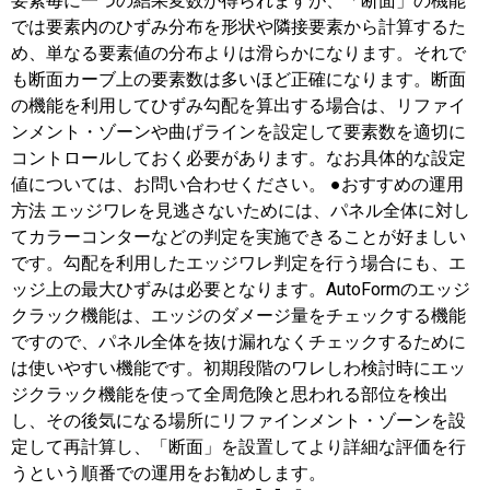
要素毎に一つの結果変数が得られますが、「断面」の機能
では要素内のひずみ分布を形状や隣接要素から計算するた
め、単なる要素値の分布よりは滑らかになります。それで
も断面カーブ上の要素数は多いほど正確になります。断面
の機能を利用してひずみ勾配を算出する場合は、リファイ
ンメント・ゾーンや曲げラインを設定して要素数を適切に
コントロールしておく必要があります。なお具体的な設定
値については、お問い合わせください。 ●おすすめの運用
方法 エッジワレを見逃さないためには、パネル全体に対し
てカラーコンターなどの判定を実施できることが好ましい
です。勾配を利用したエッジワレ判定を行う場合にも、エ
ッジ上の最大ひずみは必要となります。AutoFormのエッジ
クラック機能は、エッジのダメージ量をチェックする機能
ですので、パネル全体を抜け漏れなくチェックするために
は使いやすい機能です。初期段階のワレしわ検討時にエッ
ジクラック機能を使って全周危険と思われる部位を検出
し、その後気になる場所にリファインメント・ゾーンを設
定して再計算し、「断面」を設置してより詳細な評価を行
うという順番での運用をお勧めします。