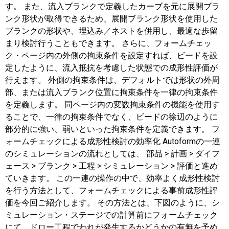
す。 また、流入ブランクで定義したカーブを元に展開ブラ
ンク形状が取得できるため、展開ブランク形状を使用した
ブランクの形状や、埋込み／ネストを併用し、最適な歩留
まり検討行うこともできます。 さらに、フォームチェッ
ク・ページ内の外側の拘束条件を設定すれば、ビードを設
定したように、流入抵抗を考慮した状態での成形性評価が
行えます。 外側の拘束条件は、デフォルトでは形状の外周
部、または流入ブランク位置に拘束条件を一律の拘束条件
を定義します。 同ページ内の変数拘束条件の機能を使用す
ることで、一律の拘束条件でなく、ビードの徐辺のように
部分的に強い、弱いといった拘束条件を定義できます。 フ
ォームチェックによる成形性検討の効率化 Autoformの一連
のシミュレーションの流れとしては、 部品 > 計画 > ダイフ
ェース > ブランク > 工程 > シミュレーション > 評価と進め
ていきます。 この一連の操作の中で、効率よく成形性検討
を行う方法として、フォームチェックによる事前成形性評
価を今回ご紹介します。 その方法とは、下図のように、シ
ミュレーション・ステージでの計算前にフォームチェック
にて、ドロー工程でわれが発生するかどうかの有無を予め