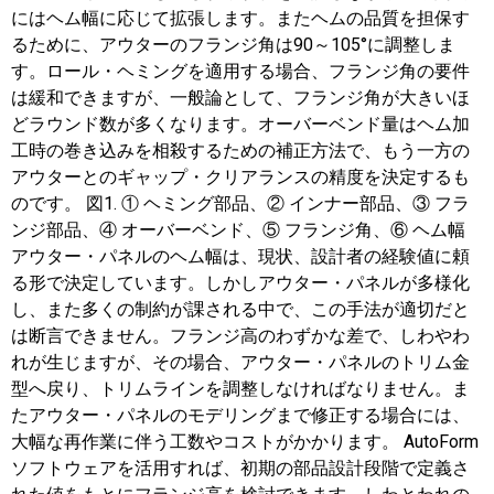
にはヘム幅に応じて拡張します。またヘムの品質を担保す
るために、アウターのフランジ角は90～105°に調整しま
す。ロール・ヘミングを適用する場合、フランジ角の要件
は緩和できますが、一般論として、フランジ角が大きいほ
どラウンド数が多くなります。オーバーベンド量はヘム加
工時の巻き込みを相殺するための補正方法で、もう一方の
アウターとのギャップ・クリアランスの精度を決定するも
のです。 図1. ① ヘミング部品、② インナー部品、③ フラ
ンジ部品、④ オーバーベンド、⑤ フランジ角、⑥ ヘム幅
アウター・パネルのヘム幅は、現状、設計者の経験値に頼
る形で決定しています。しかしアウター・パネルが多様化
し、また多くの制約が課される中で、この手法が適切だと
は断言できません。フランジ高のわずかな差で、しわやわ
れが生じますが、その場合、アウター・パネルのトリム金
型へ戻り、トリムラインを調整しなければなりません。ま
たアウター・パネルのモデリングまで修正する場合には、
大幅な再作業に伴う工数やコストがかかります。 AutoForm
ソフトウェアを活用すれば、初期の部品設計段階で定義さ