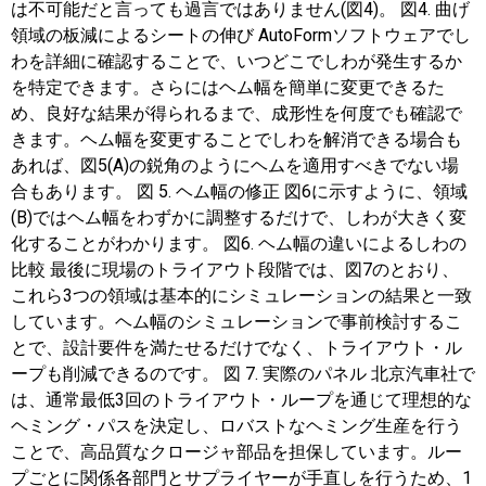
は不可能だと言っても過言ではありません(図4)。 図4. 曲げ
領域の板減によるシートの伸び AutoFormソフトウェアでし
わを詳細に確認することで、いつどこでしわが発生するか
を特定できます。さらにはヘム幅を簡単に変更できるた
め、良好な結果が得られるまで、成形性を何度でも確認で
きます。ヘム幅を変更することでしわを解消できる場合も
あれば、図5(A)の鋭角のようにヘムを適用すべきでない場
合もあります。 図 5. ヘム幅の修正 図6に示すように、領域
(B)ではヘム幅をわずかに調整するだけで、しわが大きく変
化することがわかります。 図6. ヘム幅の違いによるしわの
比較 最後に現場のトライアウト段階では、図7のとおり、
これら3つの領域は基本的にシミュレーションの結果と一致
しています。ヘム幅のシミュレーションで事前検討するこ
とで、設計要件を満たせるだけでなく、トライアウト・ル
ープも削減できるのです。 図 7. 実際のパネル 北京汽車社で
は、通常最低3回のトライアウト・ループを通じて理想的な
ヘミング・パスを決定し、ロバストなヘミング生産を行う
ことで、高品質なクロージャ部品を担保しています。ルー
プごとに関係各部門とサプライヤーが手直しを行うため、1