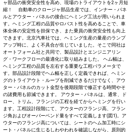
ャ部品の衝突安全性を高め、現場のトライアウトを2ヶ月短
縮！ 自動車のクロージャ部品生産では、インナー・パネ
ルとアウター・パネルの接合にヘミング工法が用いられま
す。ヘミング工程の品質やロバスト性を高めることで、車
体全体の安定性を担保でき、また乗員の衝突安全性も向上
できます。北京汽車社では、ヘミング生産の量産のランプ
アップ時に、よく不具合が生じていました。そこで同社は
オートフォーム社と共同で、製品設計とエンジニアリン
グ・ワークフローの最適化に取り組みました。 ヘム幅は、
ヘミング工程の品質を左右する重要な工程パラメータで
す。部品設計段階でヘム幅を正しく定義できれば、ヘミン
グのトライアウト・ループを削減できるだけでなく、アウ
ター・パネルのカット金型を後期段階で修正する時間やそ
の諸費用も節減できます。 アウター・パネルは、通常、ド
ロー、トリム、フランジの工程を経てからヘミングを行い
ます。工程設計段階にて、アウターのフランジ高、フラン
ジ角およびオーバーベンド量をすべて定義します(図1)。ア
ウターのフランジ高については、シートのヘム加工時にシ
ート・パネルに生じるしわやわれを確認しながら、原則的