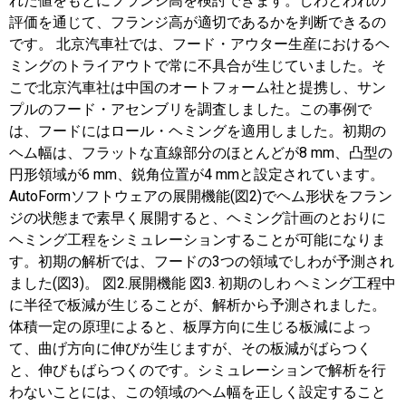
れた値をもとにフランジ高を検討できます。しわとわれの
評価を通じて、フランジ高が適切であるかを判断できるの
です。 北京汽車社では、フード・アウター生産におけるヘ
ミングのトライアウトで常に不具合が生じていました。そ
こで北京汽車社は中国のオートフォーム社と提携し、サン
プルのフード・アセンブリを調査しました。この事例で
は、フードにはロール・ヘミングを適用しました。初期の
ヘム幅は、フラットな直線部分のほとんどが8 mm、凸型の
円形領域が6 mm、鋭角位置が4 mmと設定されています。
AutoFormソフトウェアの展開機能(図2)でヘム形状をフラン
ジの状態まで素早く展開すると、ヘミング計画のとおりに
ヘミング工程をシミュレーションすることが可能になりま
す。初期の解析では、フードの3つの領域でしわが予測され
ました(図3)。 図2.展開機能 図3. 初期のしわ ヘミング工程中
に半径で板減が生じることが、解析から予測されました。
体積一定の原理によると、板厚方向に生じる板減によっ
て、曲げ方向に伸びが生じますが、その板減がばらつく
と、伸びもばらつくのです。シミュレーションで解析を行
わないことには、この領域のヘム幅を正しく設定すること