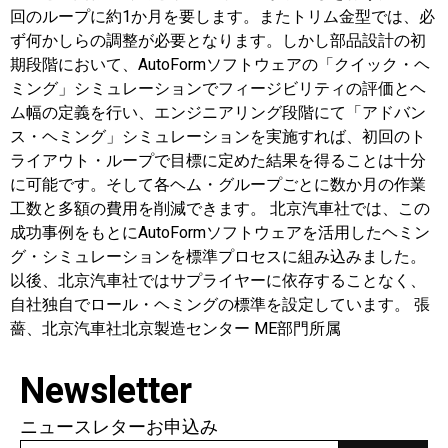
回のループに約1か月を要します。またトリム金型では、必
ず何かしらの調整が必要となります。しかし部品設計の初
期段階において、AutoFormソフトウェアの「クイック・ヘ
ミング」シミュレーションでフィージビリティの評価とヘ
ム幅の定義を行い、エンジニアリング段階にて「アドバン
ス・ヘミング」シミュレーションを実施すれば、初回のト
ライアウト・ループで目標に定めた結果を得ることは十分
に可能です。そして各ヘム・グループごとに数か月の作業
工数と多額の費用を削減できます。 北京汽車社では、この
成功事例をもとにAutoFormソフトウェアを活用したヘミン
グ・シミュレーションを標準プロセスに組み込みました。
以後、北京汽車社ではサプライヤーに依存することなく、
自社独自でロール・ヘミングの標準を設定しています。 張
薔、北京汽車社北京製造センター ME部門所属
Newsletter
ニュースレターお申込み