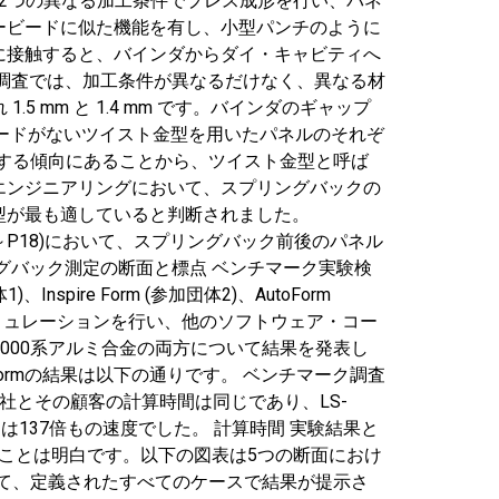
では、2つの異なる加工条件でプレス成形を行い、パネ
ービードに似た機能を有し、小型パンチのように
に接触すると、バインダからダイ・キャビティへ
調査では、加工条件が異なるだけなく、異なる材
5 mm と 1.4 mm です。バインダのギャップ
ビードがないツイスト金型を用いたパネルのそれぞ
ツイストする傾向にあることから、ツイスト金型と呼ば
エンジニアリングにおいて、スプリングバックの
型が最も適していると判断されました。
(P0～P18)において、スプリングバック前後のパネル
ングバック測定の断面と標点 ベンチマーク実験検
re Form (参加団体2)、AutoForm
素を用いてシミュレーションを行い、他のソフトウェア・コー
000系アルミ合金の両方について結果を発表し
出したAutoFormの結果は以下の通りです。 ベンチマーク調査
ォーム社とその顧客の計算時間は同じであり、LS-
対しては137倍もの速度でした。 計算時間 実験結果と
ることは明白です。以下の図表は5つの断面におけ
いて、定義されたすべてのケースで結果が提示さ