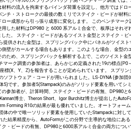
イスト金型を用いたパネルのスプリングバック予測 ベンチマーク調査
は材料の流入を拘束するバインダ荷重を設定し、他方ではドロ
パンチ・ストロークの最後の数ミリでステイク・ビードが材料
ドロー成形から引っ張り成形に変化します。 このベンチマーク
料はDP980 と 6000 系アルミ合金で、板厚はそれぞれ 1.
れました。 ステイク・ビードがあるツイスト金型とステイク・
tnershipから提供された金型は、スプリングバック中にパネルが
の側壁がカールする場合もあります。このような場合、金型の
そのため、スプリングバックを解析する上で、このツイスト金
された金型 ベンチマーク調査の参加者は、あらかじめ定義された19の標点
標(X、Y、Z)を報告することが定められています。 スプリ
ウェア・コードが用いられました。LS-DYNA (参加団体1)、Inspi
ack (参加団体5)です。参加者5(Stampack)のみがソリッド要
の参加者が、計算時間、ステイク・ビードの有無、DP980と6
i Kannan博士、Theron Short、Igor Burchitz博士が提
orm Forming R10の結果が最も優れていました。オートフ
さらに参加団体の中で唯一ソリッド要素を使用していたStampackに
た結果精度から、AutoFormがこの分野で主導的な地位にあ
ク・ビードの有無、DP980と6000系アルミ合金の両方につ