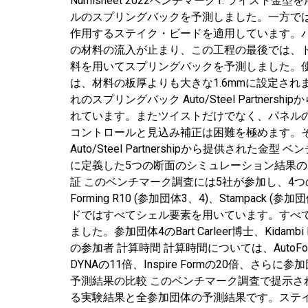
Numisheet 2022ベンチマーク1: ツ
ルのスプリングバックを予測しました。一方で
作用するステイク・ビードを適用しています。
の材料の流入が止まり、この工程の最後では、
料を用いてスプリングバックを予測しました。使用した材
は、材料の板厚よりも大きな1.6mmに設定さ
れのスプリングバック Auto/Steel Par
れています。またツイストだけでなく、パネル
コントロールと見込み補正は困難を極めます。
Auto/Steel Partnershipから提供
に定義した5つの断面のシミュレーション結果の座
証 このベンチマーク調査には5社が参加し、4つのソフト
Forming R10 (参加団体3、4)、Stamp
ドではすべてシェル要素を用いています。すべて
ました。参加団体4のBart Carleer博士、Kidamb
の参加者 計算時間 計算時間については、AutoF
DYNAの11倍、Inspire Formの20倍、
予測結果の比較 このベンチマーク調査で提示され
る実験結果と全参加団体の予測結果です。ステイ