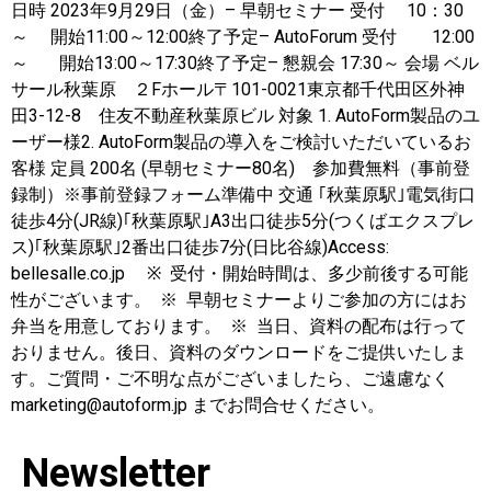
日時 2023年9月29日（金）– 早朝セミナー 受付 10：30
～ 開始11:00～12:00終了予定– AutoForum 受付 12:00
～ 開始13:00～17:30終了予定– 懇親会 17:30～ 会場 ベル
サール秋葉原 ２Fホール〒101-0021東京都千代田区外神
田3-12-8 住友不動産秋葉原ビル 対象 1. AutoForm製品のユ
ーザー様2. AutoForm製品の導入をご検討いただいているお
客様 定員 200名 (早朝セミナー80名) 参加費無料（事前登
録制）※事前登録フォーム準備中 交通 ｢秋葉原駅｣電気街口
徒歩4分(JR線)｢秋葉原駅｣A3出口徒歩5分(つくばエクスプレ
ス)｢秋葉原駅｣2番出口徒歩7分(日比谷線)Access:
bellesalle.co.jp ※ 受付・開始時間は、多少前後する可能
性がございます。 ※ 早朝セミナーよりご参加の方にはお
弁当を用意しております。 ※ 当日、資料の配布は行って
おりません。後日、資料のダウンロードをご提供いたしま
す。ご質問・ご不明な点がございましたら、ご遠慮なく
marketing@autoform.jp までお問合せください。
Newsletter