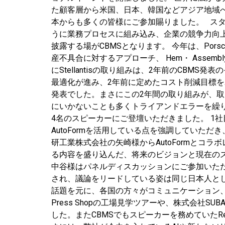
た顧客層から米国、日本、韓国などアジア地域へ
本からも多くの皆様にご参加賜りました。 ス
うに業務プロセスに組み込み、企業の競争力向
披露する場がCBMSとなります。 今年は、Porsch
産不具合に対するアプローチ、 Hem・ Ass
にStellantisの取り組みは、2年前のCBM
最適化が進み、2年前に定めたコスト削減目標
発表でした。まさにこの2年間の取り組みが、
にいかないことも多くトライアンドエラーを繰
4名のスピーカーにご登壇いただきました。 1
AutoFormを活用している点を強調していただき
研工業株式会社の矢崎様からAutoFormとコラボレ
る内容を盛り込んだ、将来のビジョンと現在のス
中谷様はパネルディスカッションにご参加いた
され、議論をリードしている姿は同じ日本人と
話題を元に、各国の方々がコミュニケーション、ネッ
Press Shopの工場見学ツアーや、株式会社SU
した。またCBMSでもスピーカーを務めていたR