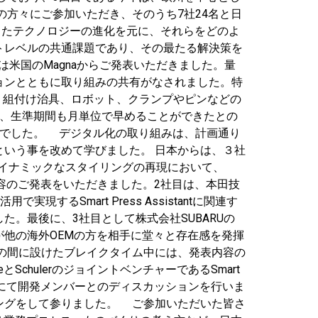
の方々にご参加いただき、そのうち7社24名と日
したテクノロジーの進化を元に、それらをどのよ
トレベルの共通課題であり、その最たる解決策を
カーからは米国のMagnaからご発表いただきました。量
ビジョンとともに取り組みの共有がなされました。特
進捗し、組付け治具、ロボット、クランプやピンなどの
し、生準期間も月単位で早めることができたとの
のでした。 デジタル化の取り組みは、計画通り
いう事を改めて学びました。 日本からは、３社
ダイナミックなスタイリングの再現において、
深い内容のご発表をいただきました。2社目は、本田技
するSmart Press Assistantに関連す
。最後に、3社目として株式会社SUBARUの
他の海外OEMの方を相手に堂々と存在感を発揮
の間に設けたブレイクタイム中には、発表内容の
chulerのジョイントベンチャーであるSmart
fficeにて開発メンバーとのディスカッションを行いま
ティングをして参りました。 ご参加いただいた皆さ