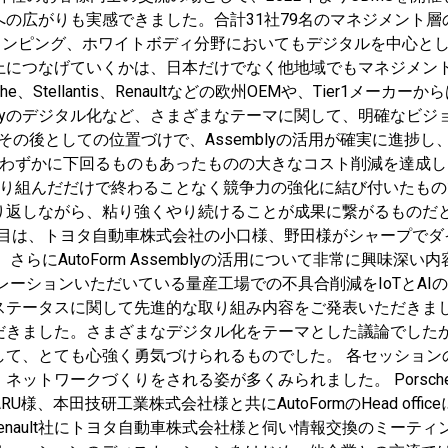
の広がりも実感できました。合計31社79名のマネジメント層
タンピング、ホワイトボディ分野においてもデジタルを中心と
上につなげていくかは、日本だけでなく他地域でもマネジメン
e、Stellantis、Renaultなどの欧州OEMや、Tier1メー
emblyのデジタル化など、さまざまなテーマに関して、明確な
S発表のその後としての位置づけで、Assemblyの活用が確実に
をわずかに下回るものもあったものの大きなコスト削減を達成
取り組んだだけで終わることなく競争力の強化に結び付いたも
り返しながら、粘り強くやり続けることが成果に繋がるものだと
社目は、トヨタ自動車株式会社の小口様、野田様がシャープで
、さらにAutoForm Assemblyの活用について非常に興味
ーションいただいている量産工場での不具合削減をIoTとAIの活用で実現
テータスに関して先進的な取り組み内容をご発表いただきました
だきました。さまざまなデジタル化をテーマとした議論でしたが
して、とても心強く勇気づけられるものでした。 各セッション
トワークづくりをされる姿が多くみられました。 PorscheとS
BARU様、本田技研工業株式会社様と共にAutoFormのHead o
enault社にトヨタ自動車株式会社様と伺い情報交換のミー