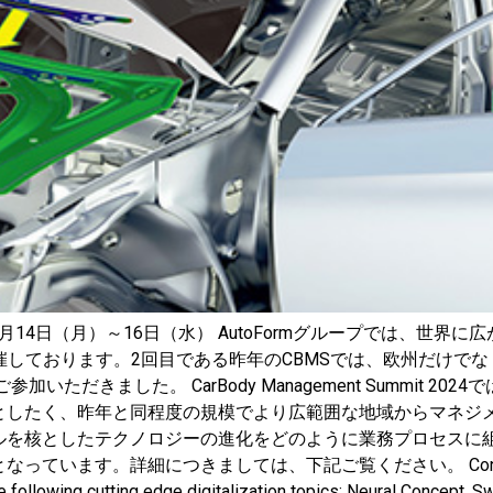
10月14日（月）～16日（水） AutoFormグループでは、世
(CBMS)を開催しております。2回目である昨年のCBMSでは、欧
いただきました。 CarBody Management Summit 
としたく、昨年と同程度の規模でより広範囲な地域からマネジ
ルを核としたテクノロジーの進化をどのように業務プロセスに
細につきましては、下記ご覧ください。 Conference October 1
following cutting edge digitalization topics: Neural Concept, Swi