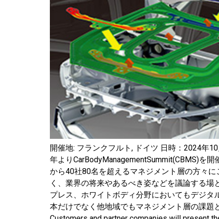
開催地: フランクフルト, ドイツ 日時：2024年
年よりCarBodyManagementSummit
から40社80名を超えるマネジメント層の方々にご参加
く、業界の将来やあるべき姿などを議論する場
プレス、ホワイトボディ分野においてもデジタ
本だけでなく他地域でもマネジメント層の課題となっています。詳
Customers and partner companies will present the 