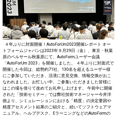
４年ぶりに対面開催！AutoForUm2023開催レポート オー
トフォームジャパンは2023年９月29日（金）、東京・秋葉
原のベルサール秋葉原にて、AutoFormユーザー会議
「AutoForUm 2023」を開催しました。 ４年ぶりに対面式で
開催した今回は、総勢約71社、130名を超えるユーザー様
にご参加していただき、活溌に意見交換、情報交換がおこ
なわれました。お忙しい中、ご参集いただきました皆様に
はこの場を借りて改めてお礼申し上げます。 午前中に開催
された「技術セミナー」では弊社技術マネージャー今井洋
徳より、シミュレーションにおける「精度」の決定要因や
精度アセスメント結果のご紹介と、続いてソフトウェアマ
ニュアル、ヘルプデスク、EラーニングなどのAutoFormの