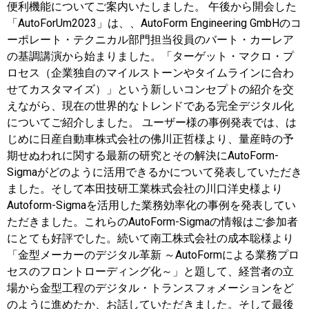
便利機能についてご案内いたしました。 午後から開会した
「AutoForUm2023」は、、AutoForm Engineering GmbHのコ
ーポレート・テクニカル部門担当役員のバート・カーレア
の基調講演から始まりました。「ターゲット・マクロ・プ
ロセス（企業独自のマイルストーンやタイムラインに合わ
せてカスタマイズ）」という新しいコンセプトの紹介を交
えながら、現在の世界的なトレンドである完全デジタル化
についてご紹介しました。 ユーザー様の事例発表では、は
じめに日産自動車株式会社の佛川正哲様より、量産時の予
期せぬわれに関する最新の研究とその解決にAutoForm-
Sigmaがどのように活用できるかについて発表していただき
ました。そして本田技研工業株式会社の川口洋史様より
Autoform-Sigmaを活用した業務効率化の事例を発表してい
ただきました。これらのAutoForm-Sigmaの情報はご参加者
にとても好評でした。続いて南工株式会社の成本聡様より
「金型メーカーのデジタル革新 ～AutoFormによる業務プロ
セスのフロントローディング化～」と題して、経営者の立
場から金型工程のデジタル・トランスフォメーションをど
のように進めたか、お話していただきました。そして最後